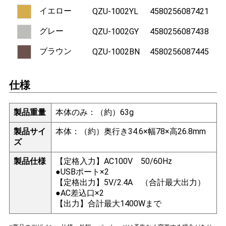
イエロー
QZU-1002YL
4580256087421
グレー
QZU-1002GY
4580256087438
ブラウン
QZU-1002BN
4580256087445
仕様
製品重量
本体のみ：（約）63g
製品サイ
本体：（約）奥行き34.6×幅78×高26.8mm
ズ
製品仕様
【定格入力】AC100V 50/60Hz
●USBポート×2
【定格出力】5V/2.4A （合計最大出力）
●AC差込口×2
【出力】合計最大1400Wまで