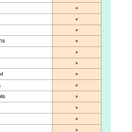
×
×
×
16
×
×
×
M
×
A
×
Ab
×
×
×
×