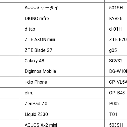
AQUOS ケータイ
501SH
DIGNO rafre
KYV36
d tab
d-01H
ZTE AXON mini
ZTE B20
ZTE Blade S7
g05
Galaxy A8
SCV32
Diginnos Mobile
DG-W10
i-dio Phone
CP-VL5
elm.
OP-B43-
ZenPad 7.0
P002
Liquid Z330
T01
AQUOS Xx2 mini
503SH