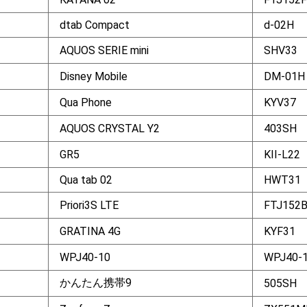
dtab Compact
d-02H
AQUOS SERIE mini
SHV33
Disney Mobile
DM-01H
Qua Phone
KYV37
AQUOS CRYSTAL Y2
403SH
GR5
KII-L22
Qua tab 02
HWT31
Priori3S LTE
FTJ152
GRATINA 4G
KYF31
WPJ40-10
WPJ40-
かんたん携帯9
505SH