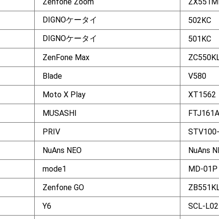
Zenfone Zoom
ZX551M
DIGNOケータイ
502KC
DIGNOケータイ
501KC
ZenFone Max
ZC550K
Blade
V580
Moto X Play
XT1562
MUSASHI
FTJ161
PRIV
STV100
NuAns NEO
NuAns N
mode1
MD-01P
Zenfone GO
ZB551K
Y6
SCL-L02