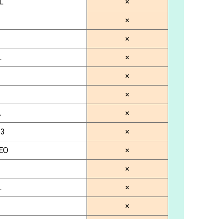
L
×
×
×
L
×
×
×
A
×
-3
×
EO
×
×
L
×
×