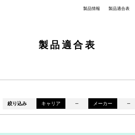
製品情報
製品適合表
製品適合表
絞り込み
キャリア
メーカー
―
―