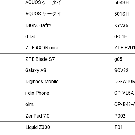
AQUOS ケータイ
504SH
AQUOS ケータイ
501SH
DIGNO rafre
KYV36
d tab
d-01H
ZTE AXON mini
ZTE B20
ZTE Blade S7
g05
Galaxy A8
SCV32
Diginnos Mobile
DG-W10
i-dio Phone
CP-VL5A
elm.
OP-B43-
ZenPad 7.0
P002
Liquid Z330
T01