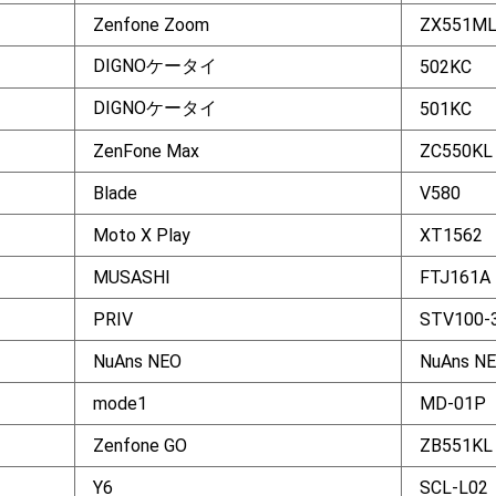
Zenfone Zoom
ZX551M
DIGNOケータイ
502KC
DIGNOケータイ
501KC
ZenFone Max
ZC550KL
Blade
V580
Moto X Play
XT1562
MUSASHI
FTJ161A
PRIV
STV100-
NuAns NEO
NuAns N
mode1
MD-01P
Zenfone GO
ZB551KL
Y6
SCL-L02