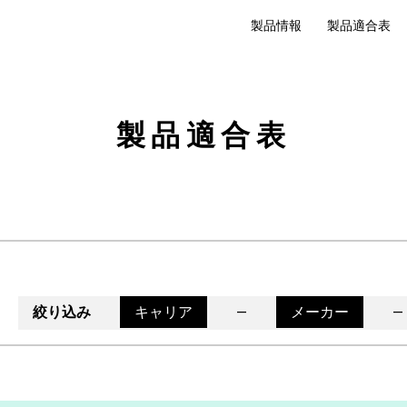
製品情報
製品適合表
製品適合表
絞り込み
キャリア
メーカー
―
―