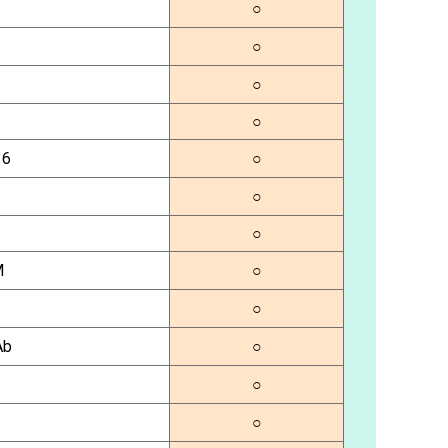
○
○
○
○
16
○
○
○
M
○
○
Ab
○
○
○