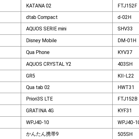
KATANA 02
FTJ152F
dtab Compact
d-02H
AQUOS SERIE mini
SHV33
Disney Mobile
DM-01H
Qua Phone
KYV37
AQUOS CRYSTAL Y2
403SH
GR5
KII-L22
Qua tab 02
HWT31
Priori3S LTE
FTJ152B
GRATINA 4G
KYF31
WPJ40-10
WPJ40-1
かんたん携帯9
505SH